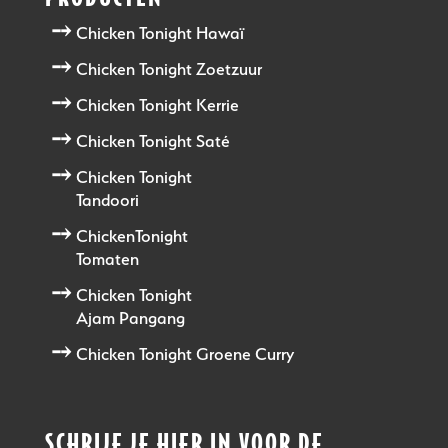
Chicken Tonight Hawaï
Chicken Tonight Zoetzuur
Chicken Tonight Kerrie
Chicken Tonight Saté
Chicken Tonight
Tandoori
ChickenTonight
Tomaten
Chicken Tonight
Ajam Pangang
Chicken Tonight Groene Curry
SCHRIJF JE HIER IN VOOR DE