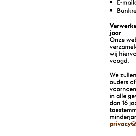
E-mail
Bankr
Verwerke
jaar
Onze webs
verzamele
wij hier
voogd.
We zullen
ouders of
voornoem
in alle g
dan 16 ja
toestemm
minderjar
privacy@