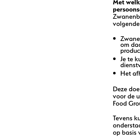
Met welk
persoons
Zwanenbe
volgende
Zwanen
om daa
produc
Je te 
dienst
Het af
Deze doe
voor de 
Food Gro
Tevens k
ondersta
op basis