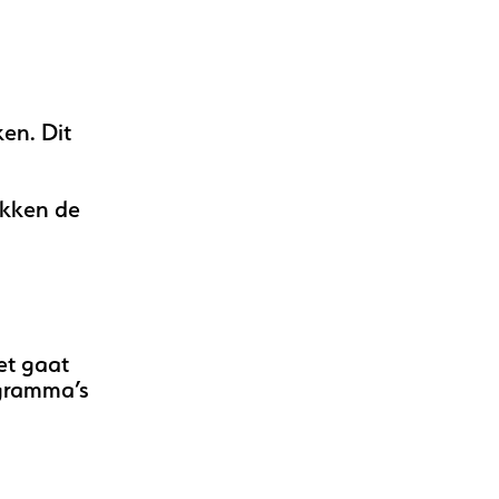
ken. Dit
ikken de
et gaat
gramma’s
n