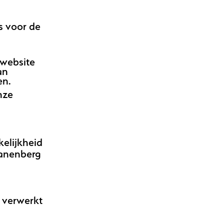
 voor de
 website
an
en.
nze
elijkheid
wanenberg
 verwerkt