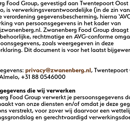
g Food Group, gevestigd aan Twentepoort Oost 
, is verwerkingsverantwoordelijke (in de zin va
 verordening gegevensbescherming, hierna ‘AVG
rking van persoonsgegevens in het kader van
jzwanenberg.nl. Zwanenberg Food Group draagt 
 behoorlijke, rechtmatige en AVG-conforme omg
soonsgegevens, zoals weergegeven in deze
rklaring. Dit document is voor het laatst bijgewer
gegevens:
privacy@zwanenberg.nl
, Twentepoort
Almelo, +31 88 0546000
gegevens die wij verwerken
rg Food Group verwerkt je persoonsgegevens do
maakt van onze diensten en/of omdat je deze ge
ons verstrekt, voor zover wij daarvoor een wetteli
ngsgrondslag en gerechtvaardigd verwerkingsdo