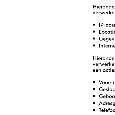
Hieronder
verwerke
IP-adr
Locati
Gegeve
Intern
Hieronder
verwerken
een actie
Voor- 
Geslac
Geboo
Adres
Telef