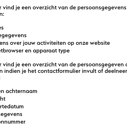
 vind je een overzicht van de persoonsgegevens 
n:
es
egegevens
ns over jouw activiteiten op onze website
etbrowser en apparaat type
 vind je een overzicht van de persoonsgegeven d
 indien je het contactformulier invult of deelne
:
en achternaam
ht
rtedatum
gegevens
oonnummer