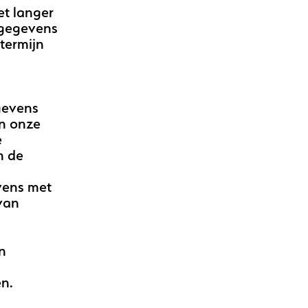
t langer
e gegevens
termijn
gevens
an onze
e
n de
vens met
 van
n
en.