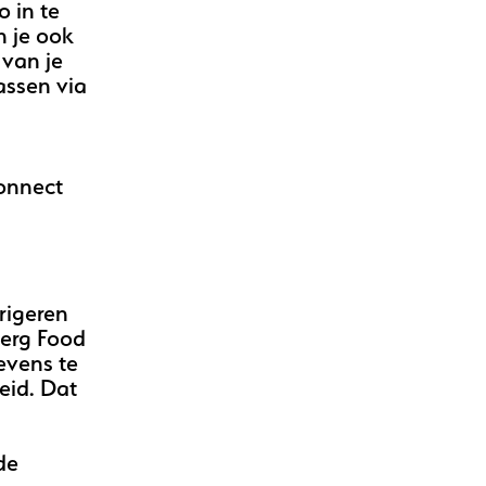
o in te
n je ook
 van je
assen via
onnect
rigeren
berg Food
evens te
eid. Dat
de