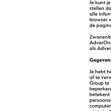
Je kunt j
stellen d
alle info
browser v
de pagin
Zwanenbe
AdverOnl
als Adver
Gegevens
Je hebt h
of te ver
Group te
beperken
betekent 
persoonsg
computer