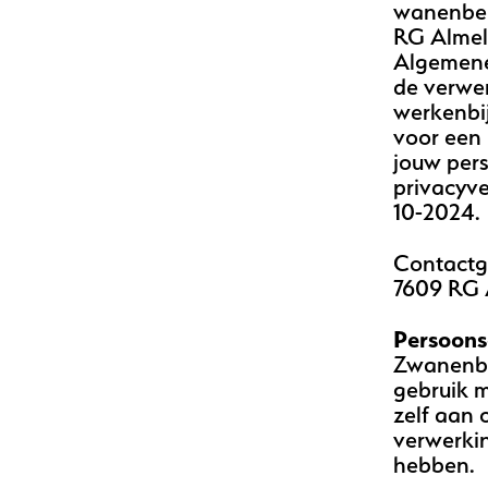
wanenber
RG Almelo
Algemene
de verwe
werkenbi
voor een
jouw per
privacyve
10-2024.
Contact
7609 RG 
Persoons
Zwanenbe
gebruik 
zelf aan 
verwerki
hebben.