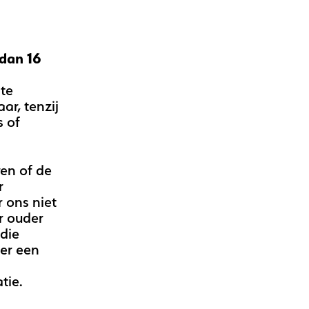
dan 16
 te
ar, tenzij
s of
ren of de
r
 ons niet
r ouder
 die
er een
tie.