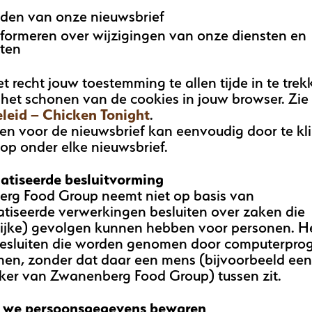
den van onze nieuwsbrief
informeren over wijzigingen van onze diensten en
ten
et recht jouw toestemming te allen tijde in te trek
het schonen van de cookies in jouw browser. Zie
leid – Chicken Tonight
.
ven voor de nieuwsbrief kan eenvoudig door te kl
op onder elke nieuwsbrief.
tiseerde besluitvorming
rg Food Group neemt niet op basis van
tiseerde verwerkingen besluiten over zaken die
lijke) gevolgen kunnen hebben voor personen. H
besluiten die worden genomen door computerpro
men, zonder dat daar een mens (bijvoorbeeld ee
er van Zwanenberg Food Group) tussen zit.
 we persoonsgegevens bewaren