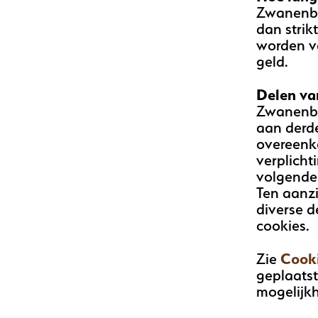
Zwanenbe
dan strik
worden ve
geld.
Delen va
Zwanenbe
aan derde
overeenko
verplich
volgende 
Ten aanz
diverse d
cookies.
Zie
Cooki
geplaatst
mogelijkh