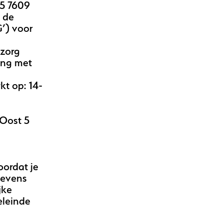
5 7609
n de
’) voor
zorg
ang met
kt op: 14-
 Oost 5
ordat je
gevens
jke
eleinde