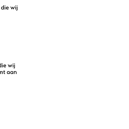
die wij
ie wij
emt aan