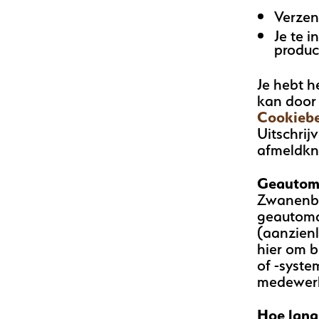
Verzen
Je te 
produc
Je hebt h
kan door 
Cookiebe
Uitschrij
afmeldkn
Geautoma
Zwanenbe
geautoma
(aanzien
hier om 
of -syste
medewerk
Hoe lang