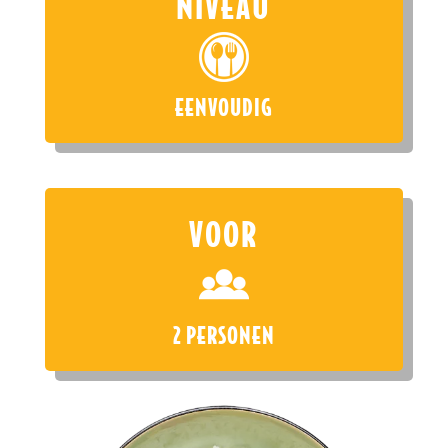
NIVEAU
EENVOUDIG
VOOR
2 PERSONEN