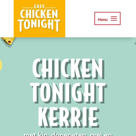
CHICKEN
TONIGHT
KERRIE
met kip, doperwten, prei en