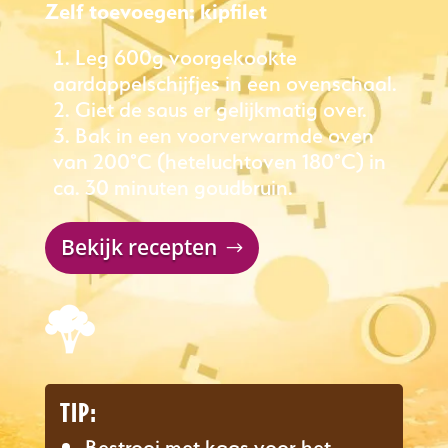
Zelf toevoegen: kipfilet
Leg 600g voorgekookte
aardappelschijfjes in een ovenschaal.
Giet de saus er gelijkmatig over.
Bak in een voorverwarmde oven
van 200°C (heteluchtoven 180°C) in
ca. 30 minuten goudbruin.
Bekijk recepten
TIP:
Bestrooi met kaas voor het