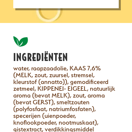
INGREDIËNTEN
water, raapzaadolie, KAAS 7,6%
(MELK, zout, zuursel, stremsel,
kleurstof (annatto)), gemodificeerd
zetmeel, KIPPENEI- EIGEEL, natuurlijk
aroma (bevat MELK), zout, aroma
(bevat GERST), smeltzouten
(polyfosfaat, natriumfosfaten),
specerijen (uienpoeder,
knoflookpoeder, nootmuskaat),
gistextract, verdikkingsmiddel