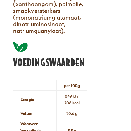
(xanthaangom), palmolie,
smaakversterkers
(mononatriumglutamaat,
dinatriuminosinaat,
natriumguanylaat).
VOEDINGSWAARDEN
per 100g
849 kJ /
Energie
206 kcal
Vetten
20,6 g
Waarvan:
Verzadigde
3,3 g