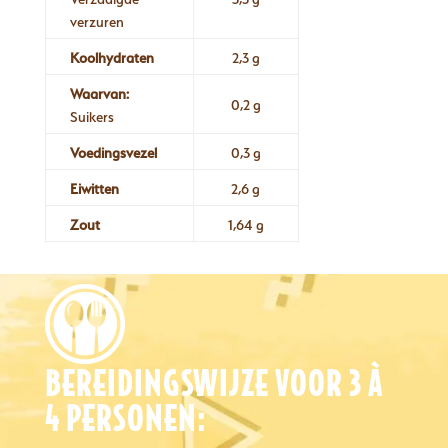
verzuren
Koolhydraten
2,3 g
Waarvan:
0,2 g
Suikers
Voedingsvezel
0,3 g
Eiwitten
2,6 g
Zout
1,64 g
BEREIDINGSWIJZE VOOR 3 À
4 PERSONEN: