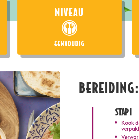
NIVEAU
EENVOUDIG
BEREIDING:
STAP 1
Kook de
verpakk
Verwarm