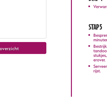
Verwar
STAP 5
Bespren
minuten
Bestrij
overzicht
tandoor
stukjes
erover
Serveer
rijst.