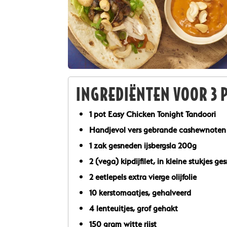
INGREDIËNTEN VOOR 3 
1 pot Easy Chicken Tonight Tandoori
Handjevol vers gebrande cashewnoten
1 zak gesneden ijsbergsla 200g
2 (vega) kipdijfilet, in kleine stukjes g
2 eetlepels extra vierge olijfolie
10 kerstomaatjes, gehalveerd
4 lenteuitjes, grof gehakt
150 gram witte rijst