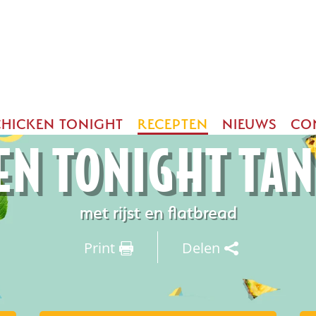
CHICKEN TONIGHT
RECEPTEN
NIEUWS
CO
EN TONIGHT TA
met rijst en flatbread
Print
Delen