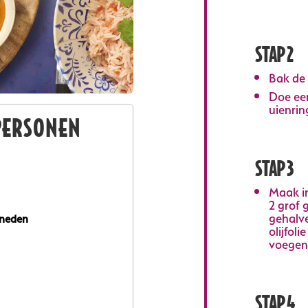
STAP 2
Bak de 
Doe een
uienrin
PERSONEN
STAP 3
Maak i
2 grof 
gehalve
esneden
olijfol
voegen
STAP 4