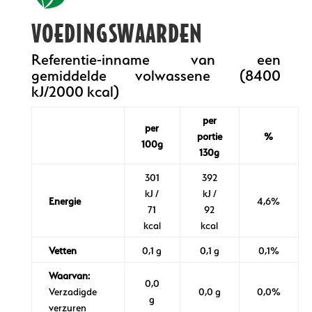
VOEDINGSWAARDEN
Referentie-inname van een
gemiddelde volwassene (8400
kJ/2000 kcal)
per
per
portie
%
100g
130g
301
392
kJ /
kJ /
Energie
4,6%
71
92
kcal
kcal
Vetten
0,1 g
0,1 g
0,1%
Waarvan:
0,0
Verzadigde
0,0 g
0,0%
g
verzuren