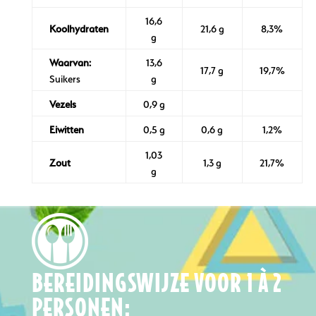
16,6
Koolhydraten
21,6 g
8,3%
g
Waarvan:
13,6
17,7 g
19,7%
Suikers
g
Vezels
0,9 g
Eiwitten
0,5 g
0,6 g
1,2%
1,03
Zout
1,3 g
21,7%
g
BEREIDINGSWIJZE VOOR 1 À 2
PERSONEN: