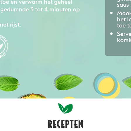
toe en verwarm het geheel
saus
 gedurende 3 tot 4 minuten op
Maak
het l
et rijst.
toe t
Serve
komk
RECEPTEN