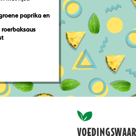
groene paprika en
e roerbaksaus
st
VOEDINGSWAA