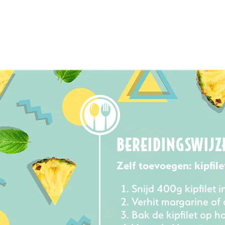
BEREIDINGSWIJZE
Zelf toevoegen: kipfile
Snijd 400g kipfilet i
Verhit margarine of 
Bak de kipfilet op h