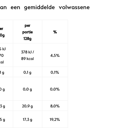
 van een gemiddelde volwassene
per
er
portie
%
00g
128g
5 kJ
378 kJ /
 70
4,5%
89 kcal
cal
1 g
0,1 g
0,1%
0 g
0,0 g
0,0%
,3 g
20,9 g
8,0%
,5 g
17,3 g
19,2%