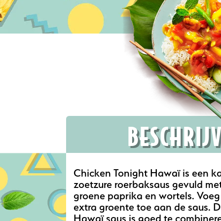
BESCHRIJ
Chicken Tonight Hawaï is een ka
zoetzure roerbaksaus gevuld me
groene paprika en wortels. Voe
extra groente toe aan de saus. 
Hawaï saus is goed te combineren