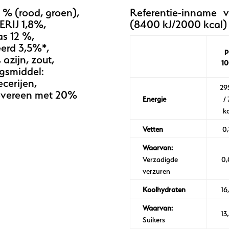
 % (rood, groen),
Referentie-inname
ERIJ 1,8%,
(8400 kJ/2000 kcal)
as 12 %,
erd 3,5%*,
p
azijn, zout,
1
gsmiddel:
cerijen,
29
 overeen met 20%
Energie
/
k
Vetten
0,
Waarvan:
Verzadigde
0,
verzuren
Koolhydraten
16
Waarvan:
13
Suikers