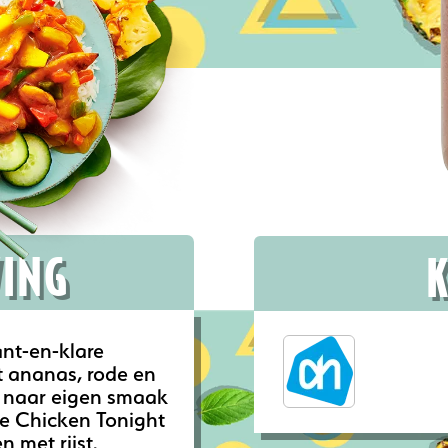
VING
nt-en-klare
t ananas, rode en
g naar eigen smaak
De Chicken Tonight
 met rijst.