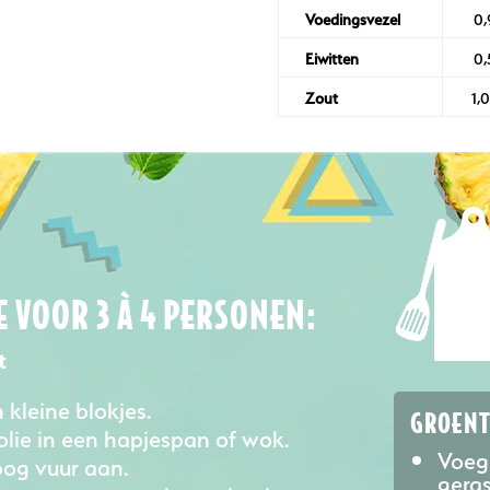
Voedingsvezel
0,
Eiwitten
0,
Zout
1,
 VOOR 3 À 4 PERSONEN:
t
n kleine blokjes.
GROENT
olie in een hapjespan of wok.
Voeg 
oog vuur aan.
geras