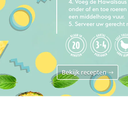
Voeg de Hawaïsaus 
onder af en toe roeren
een middelhoog vuur.
Serveer uw gerecht m
Bekijk recepten