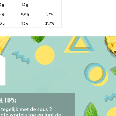
9 g
1,2 g
5 g
0,6 g
1,2%
03 g
1,3 g
21,7%
E TIPS:
tegelijk met de saus 2
pte wortels toe en laat de