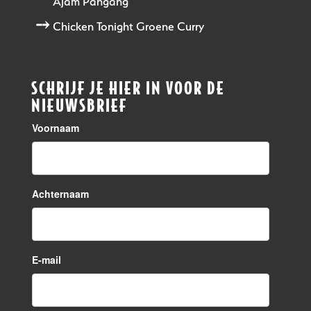
Chicken Tonight Groene Curry
SCHRIJF JE HIER IN VOOR DE
NIEUWSBRIEF
Voornaam
Achternaam
E-mail