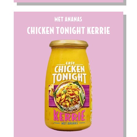
MET ANANAS
CHICKEN TONIGHT KERRIE