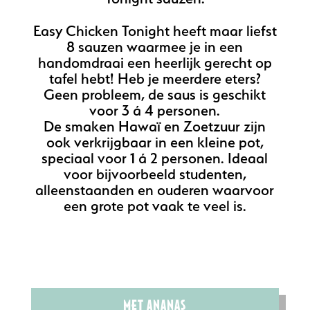
Easy Chicken Tonight heeft maar liefst
8 sauzen waarmee je in een
handomdraai een heerlijk gerecht op
tafel hebt! Heb je meerdere eters?
Geen probleem, de saus is geschikt
voor 3 á 4 personen.
De smaken Hawaï en Zoetzuur zijn
ook verkrijgbaar in een kleine pot,
speciaal voor 1 á 2 personen. Ideaal
voor bijvoorbeeld studenten,
alleenstaanden en ouderen waarvoor
een grote pot vaak te veel is.
MET ANANAS