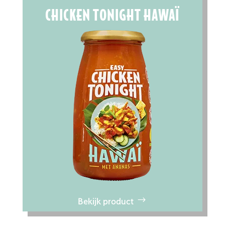
CHICKEN TONIGHT HAWAÏ
Bekijk product