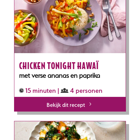
CHICKEN TONIGHT HAWAÏ
met verse ananas en paprika
15 minuten |
4 personen
Bekijk dit recept