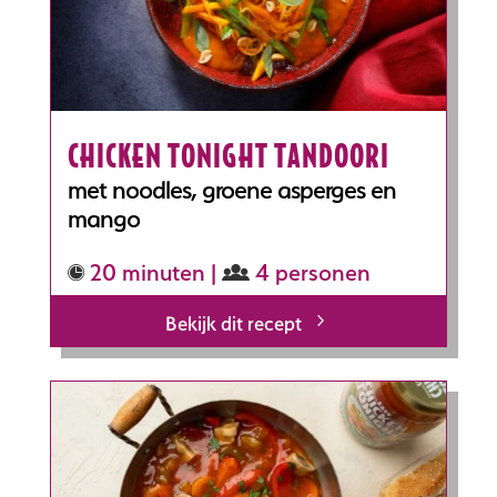
CHICKEN TONIGHT TANDOORI
met noodles, groene asperges en
mango
20 minuten |
4 personen
Bekijk dit recept