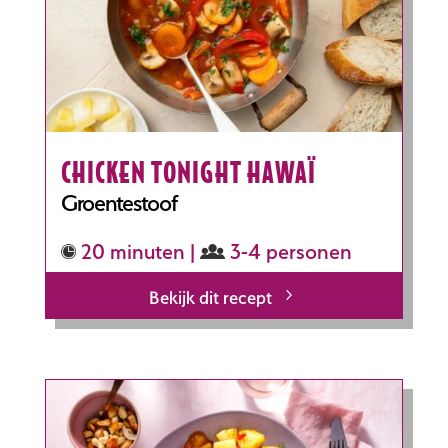
CHICKEN TONIGHT HAWAÏ
Groentestoof
20 minuten |
3-4 personen
Bekijk dit recept