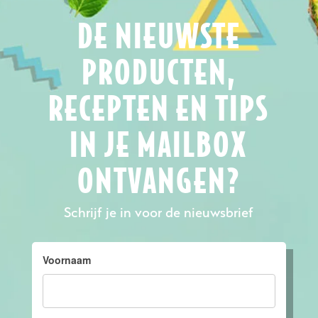
DE NIEUWSTE
PRODUCTEN,
RECEPTEN EN TIPS
IN JE MAILBOX
ONTVANGEN?
Schrijf je in voor de nieuwsbrief
Voornaam