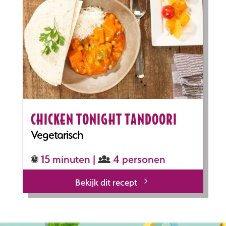
CHICKEN TONIGHT TANDOORI
Vegetarisch
15 minuten |
4 personen
Bekijk dit recept