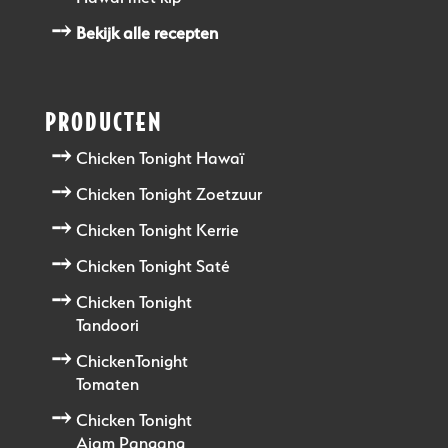
Bekijk alle recepten
PRODUCTEN
Chicken Tonight Hawaï
Chicken Tonight Zoetzuur
Chicken Tonight Kerrie
Chicken Tonight Saté
Chicken Tonight
Tandoori
ChickenTonight
Tomaten
Chicken Tonight
Ajam Pangang